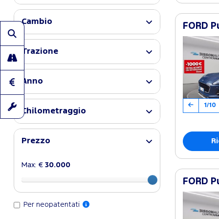
Cambio
FORD Pu
Trazione
Anno
1/10
Chilometraggio
Prezzo
Ri
Max: €
30.000
FORD Pu
Per neopatentati