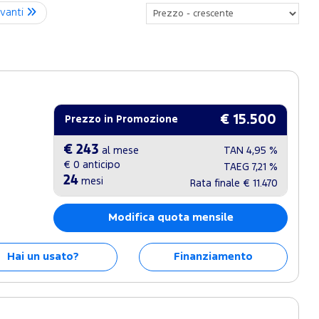
vanti
€ 15.500
Prezzo in Promozione
€ 243
al mese
TAN
4,95 %
€ 0
anticipo
TAEG
7,21 %
24
mesi
Rata finale
€ 11.470
Modifica quota mensile
Hai un usato?
Finanziamento