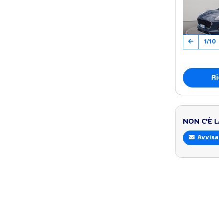
1/10
Ri
NON C'È 
Avvisa