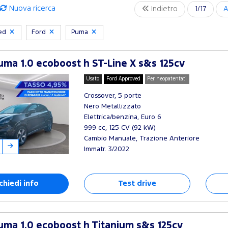
Nuova ricerca
Indietro
1/17
A
ved
Ford
Puma
ma 1.0 ecoboost h ST-Line X s&s 125cv
Usato
Ford Approved
Per neopatentati
Crossover, 5 porte
Nero Metallizzato
Elettrica/benzina, Euro 6
999 cc, 125 CV (92 kW)
Cambio Manuale, Trazione Anteriore
Immatr. 3/2022
chiedi info
Test drive
ma 1.0 ecoboost h Titanium s&s 125cv