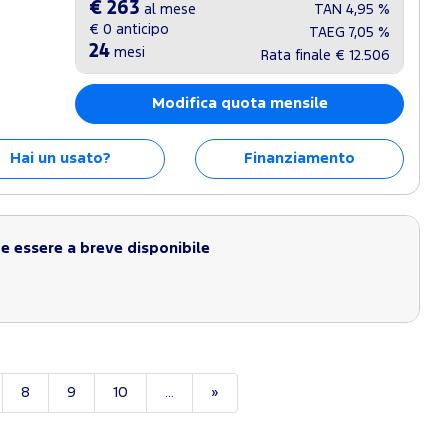
€ 263
al mese
TAN
4,95 %
€ 0
anticipo
TAEG
7,05 %
24
mesi
Rata finale
€ 12.506
Modifica quota mensile
Hai un usato?
Finanziamento
 essere a breve disponibile
8
9
10
...
»