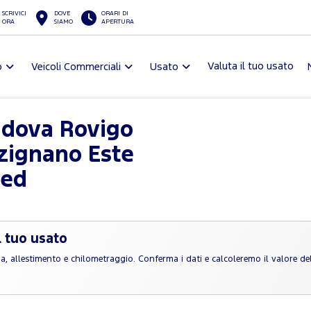
SCRIVICI
DOVE
ORARI DI
ORA
SIAMO
APERTURA
Valuta il tuo usato
o
Veicoli Commerciali
Usato
adova Rovigo
zignano Este
ved
l tuo usato
rga, allestimento e chilometraggio. Conferma i dati e calcoleremo il valore de