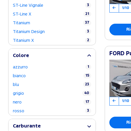
ST-Line Vignale
3
1/10
ST-Line X
21
Titanium
37
Ri
Titanium Design
3
Titanium X
2
FORD Pu
Colore
azzurro
1
bianco
15
blu
23
grigio
40
1/10
nero
17
rosso
3
Ri
Carburante