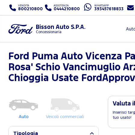
VENDITA
ASSISTENZA
WHATSAPP
800210800
0444210800
393457618833
Bisson Auto S.P.A.
Aut
Concessionaria
Ford Puma Auto Vicenza P
Rosa' Schio Vancimuglio Ar
Chioggia Usate FordAppro
Valuta i
Inserisci ta
Auto
Veicoli commerciali
tuo usato!
Tipologia