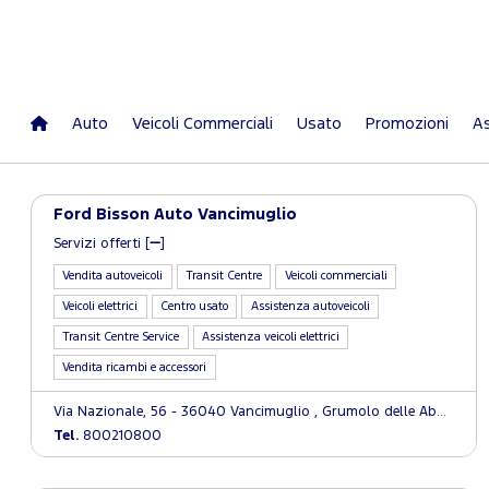
Auto
Veicoli Commerciali
Usato
Promozioni
As
Ford Bisson Auto Vancimuglio
Servizi offerti [
]
Vendita autoveicoli
Transit Centre
Veicoli commerciali
Veicoli elettrici
Centro usato
Assistenza autoveicoli
Transit Centre Service
Assistenza veicoli elettrici
Vendita ricambi e accessori
Via Nazionale, 56 - 36040 Vancimuglio , Grumolo delle Abbadesse (VI)
Tel.
800210800