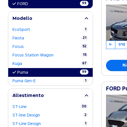
99
FORD
Modello
EcoSport
1
Fiesta
21
1/10
Focus
52
Focus Station Wagon
15
Kuga
67
Ri
99
Puma
Puma Gen-E
1
FORD Pu
Allestimento
ST-Line
30
ST-line Design
2
ST-Line Design
1