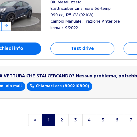
Blu Metallizzato
Elettrica/benzina, Euro 6d-temp
999 cc, 125 CV (92 kW)
Cambio Manuale, Trazione Anteriore
Immatr. 9/2022
chiedi info
Test drive
LA VETTURA CHE STAI CERCANDO?
Nessun problema, potrebbe
mi via mail
Chiamaci ora
(800210800)
«
1
2
3
4
5
6
7