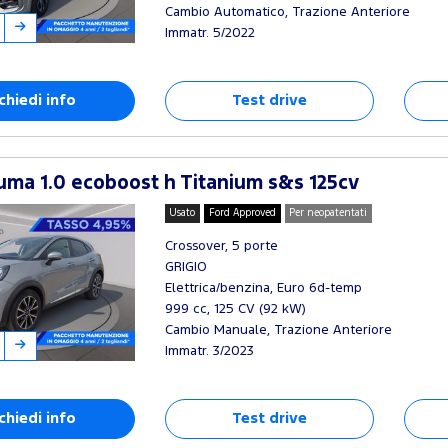
Cambio Automatico, Trazione Anteriore
Immatr. 5/2022
chiedi info
Test drive
ma 1.0 ecoboost h Titanium s&s 125cv
Usato
Ford Approved
Per neopatentati
Crossover, 5 porte
GRIGIO
Elettrica/benzina, Euro 6d-temp
999 cc, 125 CV (92 kW)
Cambio Manuale, Trazione Anteriore
Immatr. 3/2023
chiedi info
Test drive