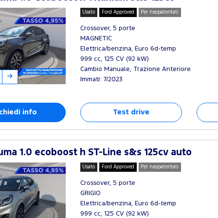
Usato
Ford Approved
Per neopatentati
Crossover, 5 porte
MAGNETIC
Elettrica/benzina, Euro 6d-temp
999 cc, 125 CV (92 kW)
Cambio Manuale, Trazione Anteriore
Immatr. 7/2023
chiedi info
Test drive
ma 1.0 ecoboost h ST-Line s&s 125cv auto
Usato
Ford Approved
Per neopatentati
Crossover, 5 porte
GRIGIO
Elettrica/benzina, Euro 6d-temp
999 cc, 125 CV (92 kW)