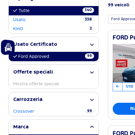
99 veicoli
340
Tutte
Ford Appro
Usato
338
Km0
2
FORD Pu
Usato Certificato
99
Ford Approved
Offerte speciali
Mostra offerte speciali
1/10
Carrozzeria
Ri
Crossover
99
Marca
FORD Pu