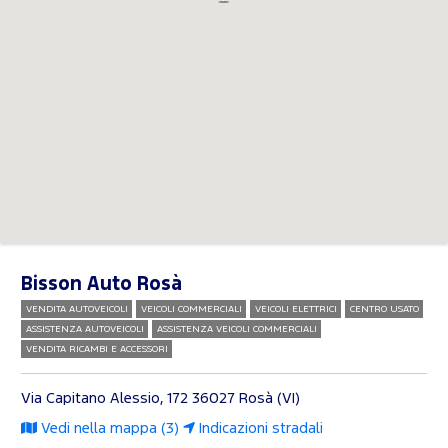
Bisson Auto Rosà
VENDITA AUTOVEICOLI
VEICOLI COMMERCIALI
VEICOLI ELETTRICI
CENTRO USATO
ASSISTENZA AUTOVEICOLI
ASSISTENZA VEICOLI COMMERCIALI
VENDITA RICAMBI E ACCESSORI
Via Capitano Alessio, 172
36027 Rosà (VI)
Vedi nella mappa (3)
Indicazioni stradali