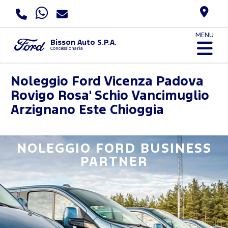
MENU
Bisson Auto S.P.A.
Concessionaria
Noleggio Ford
Vicenza Padova
Rovigo Rosa' Schio Vancimuglio
Arzignano Este Chioggia
NOLEGGIO FORD BUSINESS
PARTNER