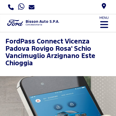
MENU
Bisson Auto S.P.A.
Concessionaria
FordPass Connect
Vicenza
Padova Rovigo Rosa' Schio
Vancimuglio Arzignano Este
Chioggia