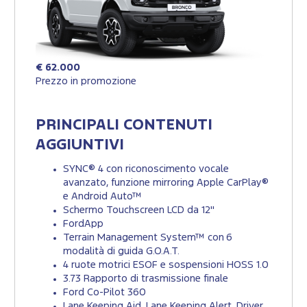
€ 62.000
Prezzo in promozione
PRINCIPALI CONTENUTI
AGGIUNTIVI
SYNC® 4 con riconoscimento vocale
avanzato, funzione mirroring Apple CarPlay®
e Android Auto™
Schermo Touchscreen LCD da 12"
FordApp
Terrain Management System™ con 6
modalità di guida G.O.A.T.
4 ruote motrici ESOF e sospensioni HOSS 1.0
3.73 Rapporto di trasmissione finale
Ford Co-Pilot 360
Lane Keeping Aid, Lane Keeping Alert, Driver