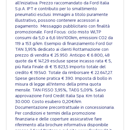
all’iniziativa. Prezzo raccomandato da Ford Italia
S.p.A. IPT e contributo per lo smaltimento
pneumatici esclusi. Immagini a titolo puramente
illustrativo, possono contenere accessori a
pagamento. Messaggio pubblicitario con finalità
promozionale. Ford Focus: ciclo misto WLTP
consumi da 5,0 a 6,6 litri/100km, emissioni CO2 da
119 a 153 g/km. Esempio di finanziamento Ford Go!
TAN 3,95% dedicato ai clienti Rottamazione con
prezzo di vendita € 25.950. Anticipo € 6.800, 48
quote da € 147,29 escluse spese incasso rata € 5,
più Rata Finale di € 15.823,5 Importo totale del
credito € 19.540. Totale da rimborsare € 22.647,27.
Spese gestione pratica € 390. Imposta di bollo in
misura di legge all'interno della prima quota
mensile. TAN FISSO 3,95%, TAEG 5,09%. Salvo
approvazione Ford Credit Italia Spa. Km totali
30.000. Costo esubero 0,20€/km.
Documentazione precontrattuale in concessionaria.
Per condizioni e termini della promozione
finanziaria e delle coperture assicurative fare
riferimento alla brochure informativa disponibile