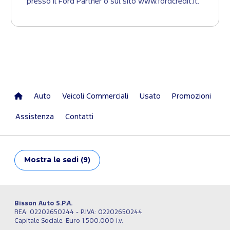
presso il Ford Partner o sul sito www.fordcredit.it.
Auto
Veicoli Commerciali
Usato
Promozioni
Assistenza
Contatti
Mostra
le sedi (9)
Bisson Auto S.P.A.
REA: 02202650244 - P.IVA: 02202650244
Capitale Sociale: Euro 1.500.000 i.v.