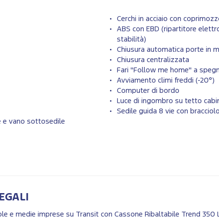
Cerchi in acciaio con coprimoz
ABS con EBD (ripartitore elettr
stabilità)
Chiusura automatica porte in
Chiusura centralizzata
Fari "Follow me home" a spegn
Avviamento climi freddi (-20°)
Computer di bordo
Luce di ingombro su tetto cabi
Sedile guida 8 vie con bracciol
e e vano sottosedile
EGALI
ccole e medie imprese su Transit con Cassone Ribaltabile Trend 350