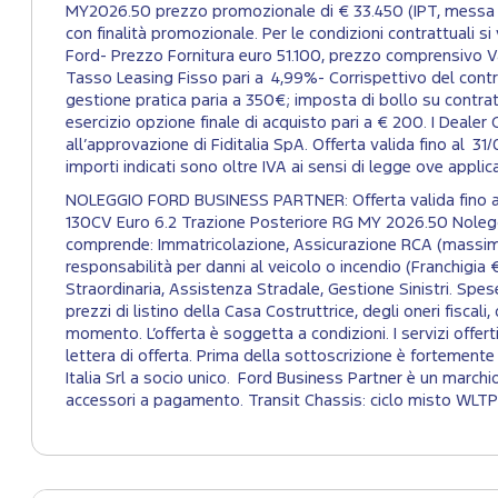
MY2026.50 prezzo promozionale di € 33.450 (IPT, messa su s
con finalità promozionale. Per le condizioni contrattuali si
Ford- Prezzo Fornitura euro 51.100, prezzo comprensivo Va
Tasso Leasing Fisso pari a 4,99%- Corrispettivo del cont
gestione pratica paria a 350€; imposta di bollo su contra
esercizio opzione finale di acquisto pari a € 200. I Dealer
all’approvazione di Fiditalia SpA. Offerta valida fino al 31/0
importi indicati sono oltre IVA ai sensi di legge ove applica
NOLEGGIO FORD BUSINESS PARTNER: Offerta valida fino al 
130CV Euro 6.2 Trazione Posteriore RG MY 2026.50 Nolegg
comprende: Immatricolazione, Assicurazione RCA (massimale
responsabilità per danni al veicolo o incendio (Franchigia
Straordinaria, Assistenza Stradale, Gestione Sinistri. Spes
prezzi di listino della Casa Costruttrice, degli oneri fiscali
momento. L’offerta è soggetta a condizioni. I servizi offert
lettera di offerta. Prima della sottoscrizione è fortemen
Italia Srl a socio unico. Ford Business Partner è un marchi
accessori a pagamento. Transit Chassis: ciclo misto WLTP