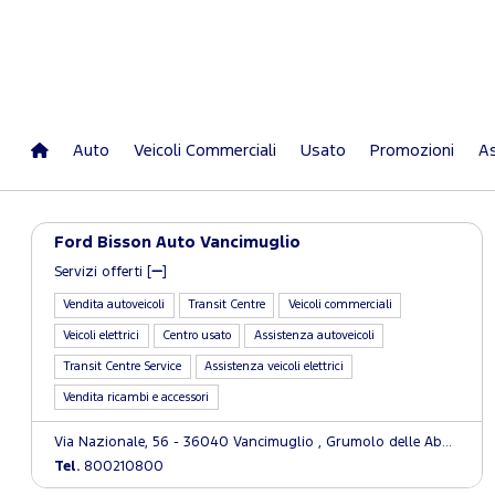
Auto
Veicoli Commerciali
Usato
Promozioni
As
Ford Bisson Auto Vancimuglio
Servizi offerti [
]
Vendita autoveicoli
Transit Centre
Veicoli commerciali
Veicoli elettrici
Centro usato
Assistenza autoveicoli
Transit Centre Service
Assistenza veicoli elettrici
Vendita ricambi e accessori
Via Nazionale, 56 - 36040 Vancimuglio , Grumolo delle Abbadesse (VI)
Tel.
800210800