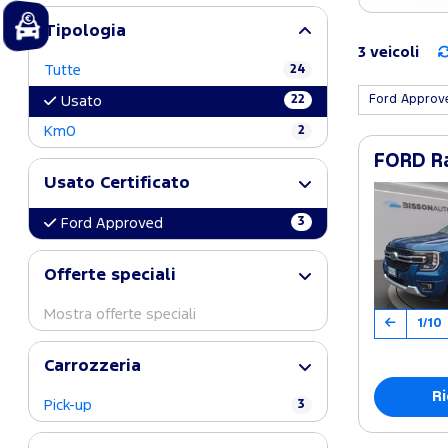
Tipologia
3 veicoli
Tutte
24
22
Ford Appro
Usato
Km0
2
FORD Ra
Usato Certificato
3
Ford Approved
Offerte speciali
Mostra offerte speciali
1/10
Carrozzeria
Ri
Pick-up
3