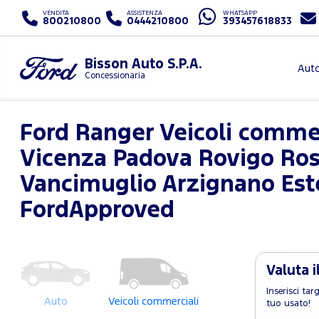
VENDITA
ASSISTENZA
WHATSAPP
800210800
0444210800
393457618833
Bisson Auto S.P.A.
Aut
Concessionaria
Ford Ranger Veicoli commer
Vicenza Padova Rovigo Ros
Vancimuglio Arzignano Est
FordApproved
Valuta i
Inserisci ta
Auto
Veicoli commerciali
tuo usato!