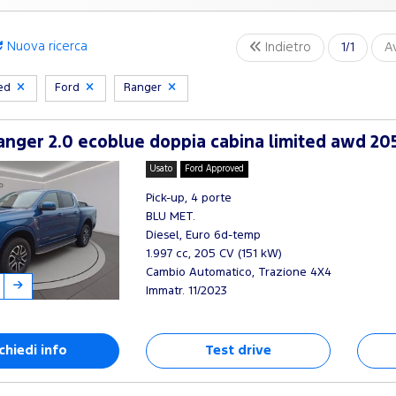
Nuova ricerca
Indietro
1/1
A
ved
Ford
Ranger
nger 2.0 ecoblue doppia cabina limited awd 20
Usato
Ford Approved
Pick-up, 4 porte
BLU MET.
Diesel, Euro 6d-temp
1.997 cc, 205 CV (151 kW)
Cambio Automatico, Trazione 4X4
Immatr. 11/2023
chiedi info
Test drive