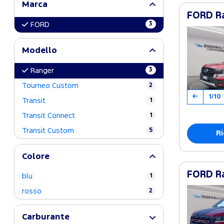
Marca
FORD Ra
3
FORD
Modello
3
Ranger
Tourneo Custom
2
1/10
Transit
1
Transit Connect
1
Transit Custom
5
Ri
Colore
FORD Ra
blu
1
rosso
2
Carburante