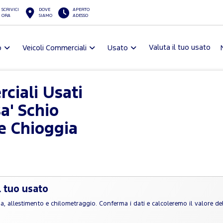
SCRIVICI
DOVE
APERTO
ORA
SIAMO
ADESSO
Valuta il tuo usato
o
Veicoli Commerciali
Usato
ciali Usati
a' Schio
e Chioggia
l tuo usato
rga, allestimento e chilometraggio. Conferma i dati e calcoleremo il valore de