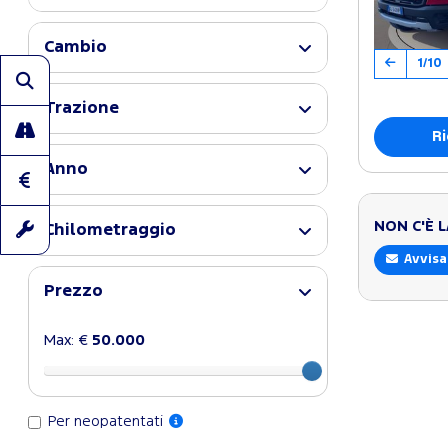
Cambio
1/10
Trazione
Ri
Anno
NON C'È 
Chilometraggio
Avvisa
Prezzo
Max: €
50.000
Per neopatentati