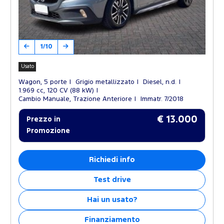
1/10
Usato
Wagon, 5 porte
Grigio metallizzato
Diesel, n.d.
1.969 cc, 120 CV (88 kW)
Cambio Manuale, Trazione Anteriore
Immatr. 7/2018
€ 13.000
Prezzo in
Promozione
Richiedi info
Test drive
Hai un usato?
Finanziamento