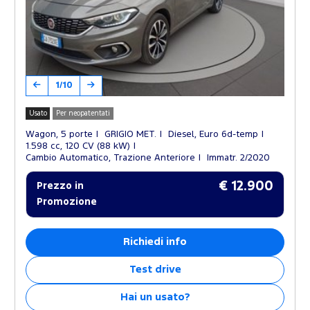
1/10
Usato
Per neopatentati
Wagon, 5 porte
GRIGIO MET.
Diesel, Euro 6d-temp
1.598 cc, 120 CV (88 kW)
Cambio Automatico, Trazione Anteriore
Immatr. 2/2020
€ 12.900
Prezzo in
Promozione
Richiedi info
Test drive
Hai un usato?