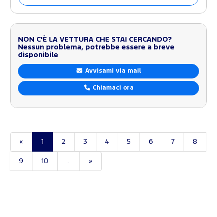
NON C'È LA VETTURA CHE STAI CERCANDO?
Nessun problema, potrebbe essere a breve
disponibile
Avvisami via mail
Chiamaci ora
«
1
2
3
4
5
6
7
8
9
10
...
»