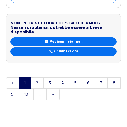
NON C'È LA VETTURA CHE STAI CERCANDO?
Nessun problema, potrebbe essere a breve
disponibile
Avvisami via mail
Chiamaci ora
«
1
2
3
4
5
6
7
8
9
10
...
»