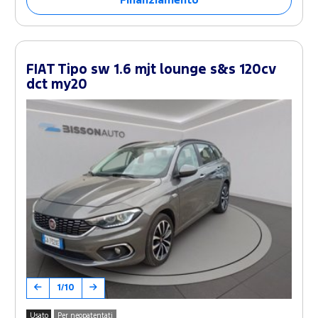
Finanziamento
FIAT Tipo sw 1.6 mjt lounge s&s 120cv
dct my20
1/10
Usato
Per neopatentati