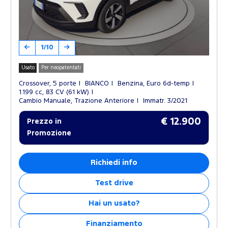
1/10
Usato
Per neopatentati
Crossover, 5 porte
BIANCO
Benzina, Euro 6d-temp
1.199 cc, 83 CV (61 kW)
Cambio Manuale, Trazione Anteriore
Immatr. 3/2021
€ 12.900
Prezzo in
Promozione
Richiedi info
Test drive
Hai un usato?
Finanziamento