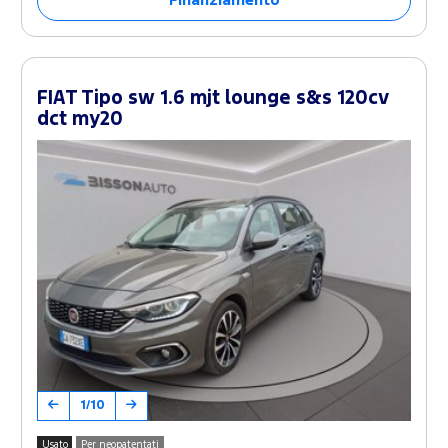
Finanziamento
FIAT Tipo sw 1.6 mjt lounge s&s 120cv
dct my20
1/10
Usato
Per neopatentati