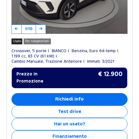
1/10
Usato
Per neopatentati
Crossover, 5 porte
BIANCO
Benzina, Euro 6d-temp
1.199 cc, 83 CV (61 kW)
Cambio Manuale, Trazione Anteriore
Immatr. 3/2021
€ 12.900
Prezzo in
Promozione
Richiedi info
Test drive
Hai un usato?
Finanziamento