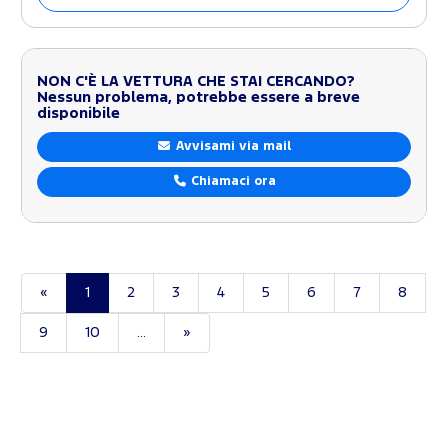
NON C'È LA VETTURA CHE STAI CERCANDO?
Nessun problema, potrebbe essere a breve
disponibile
Avvisami via mail
Chiamaci ora
«
1
2
3
4
5
6
7
8
9
10
...
»