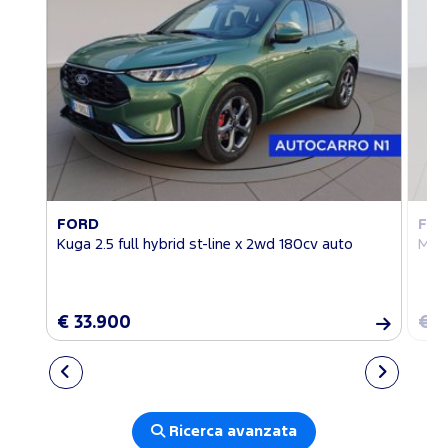
FORD
FO
Kuga 2.5 full hybrid st-line x 2wd 180cv auto
Mus
€ 33.900
€ 3
Ricerca avanzata