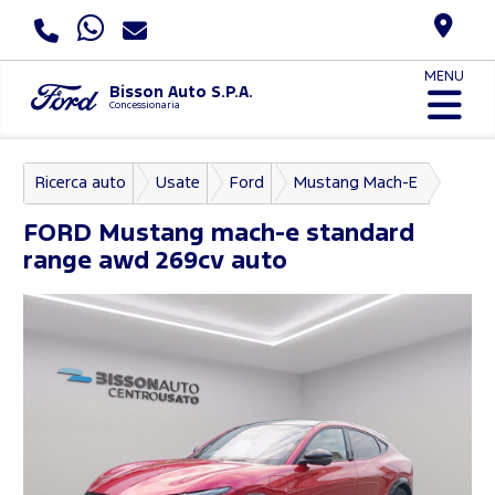
MENU
Bisson Auto S.P.A.
Concessionaria
Ricerca auto
Usate
Ford
Mustang Mach-E
FORD
Mustang mach-e standard
range awd 269cv auto