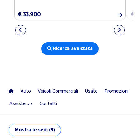
€ 33.900
€ 3
Ricerca avanzata
Auto
Veicoli Commerciali
Usato
Promozioni
Assistenza
Contatti
Mostra
le sedi (9)