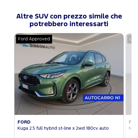
Altre SUV con prezzo simile che
potrebbero interessarti
Ford Approved
Usa
FORD
FO
Kuga 2.5 full hybrid st-line x 2wd 180cv auto
Mus