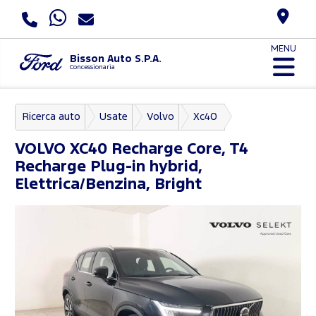
MENU
Bisson Auto S.P.A.
Concessionaria
Ricerca auto
Usate
Volvo
Xc40
VOLVO
XC40 Recharge Core, T4
Recharge Plug-in hybrid,
Elettrica/Benzina, Bright