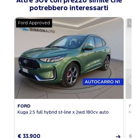
Altre SUV con prezzo simile che
potrebbero interessarti
Ford Approved
Usa
FORD
FO
Kuga 2.5 full hybrid st-line x 2wd 180cv auto
Mus
€ 33.900
€ 3